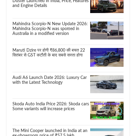
Duster Launched in India, Price, Features
and Engine Details
Mahindra Scorpio-N New Update 2026:
Mahindra Scorpio-N was spotted in
Australia in a modified version
Maruti Dzire पर होगी ₹86,800 की बचत 22
सितंबर से GST कटौती के बाद सबसे सस्ता होगा
Audi A6 Launch Date 2026: Luxury Car
with the Latest Technology
Skoda Auto India Price 2026: Skoda cars
Some variants will increase prices
The Mini Cooper launched in India at an
ex-showroom price of ₹57.5 lakh.