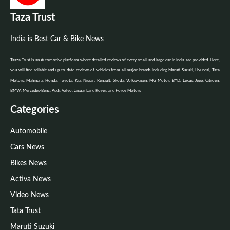
Taza Trust
India is Best Car & Bike News
Taaza Trust is an Automotive platform where detailed reviews of every small and large car in India are provided. Here,
you will find reliable and up-to-date reviews of vehicles from all major brands including Maruti Suzuki, Hyundai, Tata
Motors, Mahindra, Honda, Toyota, Kia, Nissan, Renault, Skoda, Volkswagen, MG Motor, BYD, Lexus, Jeep, Citroen,
BMW, Mercedes-Benz, Audi, Volvo, Jaguar Land Rover, and Force Motors
Categories
Automobile
Cars News
Bikes News
Activa News
Video News
Tata Trust
Maruti Suzuki