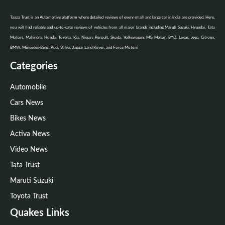
Taaza Trust is an Automotive platform where detailed reviews of every small and large car in India are provided. Here,
you will find reliable and up-to-date reviews of vehicles from all major brands including Maruti Suzuki, Hyundai, Tata
Motors, Mahindra, Honda, Toyota, Kia, Nissan, Renault, Skoda, Volkswagen, MG Motor, BYD, Lexus, Jeep, Citroen,
BMW, Mercedes-Benz, Audi, Volvo, Jaguar Land Rover, and Force Motors
Categories
Automobile
Cars News
Bikes News
Activa News
Video News
Tata Trust
Maruti Suzuki
Toyota Trust
Quakes Links