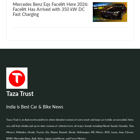
Mercedes Benz Eqs Facelift Here 2026:
Facelift Has Arrived with 350 kW DC
Fast Charging
Taza Trust
India is Best Car & Bike News
Taaza Trust is an Automotive platform where detailed reviews of every small and large car in India are provided. Here,
you will find reliable and up-to-date reviews of vehicles from all major brands including Maruti Suzuki, Hyundai, Tata
Motors, Mahindra, Honda, Toyota, Kia, Nissan, Renault, Skoda, Volkswagen, MG Motor, BYD, Lexus, Jeep, Citroen,
BMW, Mercedes-Benz, Audi, Volvo, Jaguar Land Rover, and Force Motors