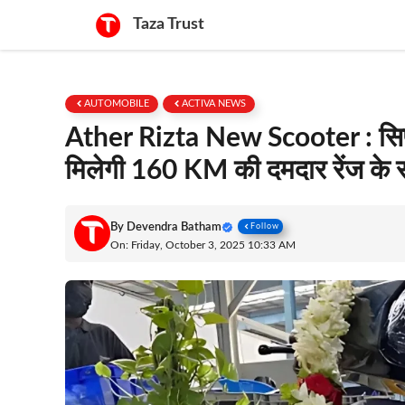
Skip
Taza Trust
to
content
AUTOMOBILE
ACTIVA NEWS
Ather Rizta New Scooter : सिर्फ 
मिलेगी 160 KM की दमदार रेंज के
By
Devendra Batham
Follow
On: Friday, October 3, 2025 10:33 AM