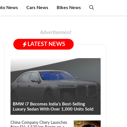
uto News
Cars News
Bikes News
Advertisement
LATEST NEWS
BMW i7 Becomes India’s Best-Selling
Luxury Sedan With Over 1,000 Units Sold
China Company Chery Launches