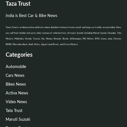
Taza Trust
India is Best Car & Bike News
Taaza Trust is an Automotive platform where detailed reviews of every small and large car in India are provided. Here,
you will find reliable and up-to-date reviews of vehicles from all major brands including Maruti Suzuki, Hyundai, Tata
Motors, Mahindra, Honda, Toyota, Kia, Nissan, Renault, Skoda, Volkswagen, MG Motor, BYD, Lexus, Jeep, Citroen,
BMW, Mercedes-Benz, Audi, Volvo, Jaguar Land Rover, and Force Motors
Categories
Automobile
Cars News
Bikes News
Activa News
Video News
Tata Trust
Maruti Suzuki