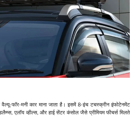
 वैल्यू-फॉर-मनी कार माना जाता है। इसमें 8-इंच टचस्क्रीन इंफोटेनमेंट
ैम्प्स, एलॉय व्हील्स, और हाई सेंटर कंसोल जैसे प्रीमियम फीचर्स मिलते