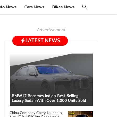
uto News
Cars News
Bikes News
Advertisement
LATEST NEWS
BMW i7 Becomes India’s Best-Selling
Luxury Sedan With Over 1,000 Units Sold
China Company Chery Launches