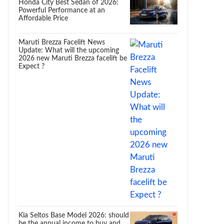
Honda City Best Sedan of 2026:
Powerful Performance at an
Affordable Price
Maruti Brezza Facelift News
Update: What will the upcoming
2026 new Maruti Brezza facelift be
Expect ?
Kia Seltos Base Model 2026: should
be the annual income to buy and