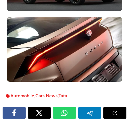
Automobile
,
Cars News
,
Tata