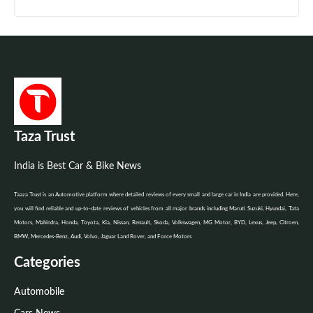
Taza Trust
India is Best Car & Bike News
Taaza Trust is an Automotive platform where detailed reviews of every small and large car in India are provided. Here,
you will find reliable and up-to-date reviews of vehicles from all major brands including Maruti Suzuki, Hyundai, Tata
Motors, Mahindra, Honda, Toyota, Kia, Nissan, Renault, Skoda, Volkswagen, MG Motor, BYD, Lexus, Jeep, Citroen,
BMW, Mercedes-Benz, Audi, Volvo, Jaguar Land Rover, and Force Motors
Categories
Automobile