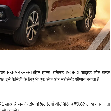
 6 एयरबैग ESPABS+EBDहिल होल्ड असिस्ट ISOFIX चाइल्ड सीट माउंट
 यह इसे फैमिली के लिए भी एक सेफ और भरोसेमंद ऑप्शन बनाता है।
91 लाख है जबकि टॉप वेरिएंट (टर्बो ऑटोमैटिक) ₹9.89 लाख तक जाता
से की जाएगी।