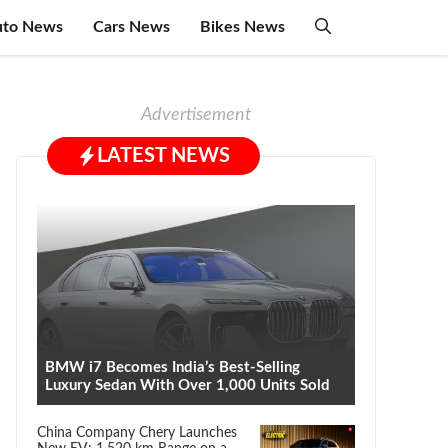
uto News
Cars News
Bikes News
Advertisement
LATEST NEWS
BMW i7 Becomes India’s Best-Selling
Luxury Sedan With Over 1,000 Units Sold
China Company Chery Launches