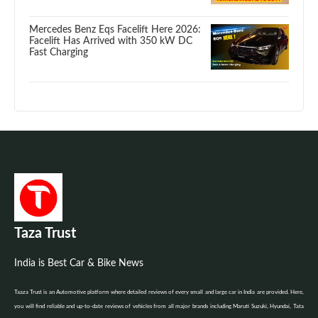
Mercedes Benz Eqs Facelift Here 2026:
Facelift Has Arrived with 350 kW DC
Fast Charging
Taza Trust
India is Best Car & Bike News
Taaza Trust is an Automotive platform where detailed reviews of every small and large car in India are provided. Here,
you will find reliable and up-to-date reviews of vehicles from all major brands including Maruti Suzuki, Hyundai, Tata