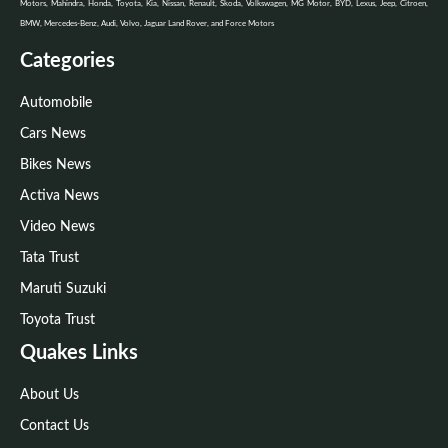
Motors, Mahindra, Honda, Toyota, Kia, Nissan, Renault, Skoda, Volkswagen, MG Motor, BYD, Lexus, Jeep, Citroen,
BMW, Mercedes-Benz, Audi, Volvo, Jaguar Land Rover, and Force Motors
Categories
Automobile
Cars News
Bikes News
Activa News
Video News
Tata Trust
Maruti Suzuki
Toyota Trust
Quakes Links
About Us
Contact Us