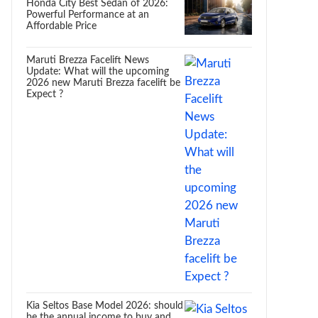
Honda City Best Sedan of 2026:
Powerful Performance at an
Affordable Price
Maruti Brezza Facelift News
Update: What will the upcoming
2026 new Maruti Brezza facelift be
Expect ?
Kia Seltos Base Model 2026: should
be the annual income to buy and