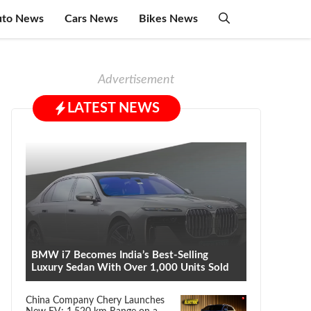
uto News
Cars News
Bikes News
Advertisement
LATEST NEWS
BMW i7 Becomes India’s Best-Selling
Luxury Sedan With Over 1,000 Units Sold
China Company Chery Launches