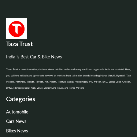
Taza Trust
India is Best Car & Bike News
Taaza Trust is an Automotive platform where detailed reviews of every small and large car in India are provided. Here,
you will find reliable and up-to-date reviews of vehicles from all major brands including Maruti Suzuki, Hyundai, Tata
Motors, Mahindra, Honda, Toyota, Kia, Nissan, Renault, Skoda, Volkswagen, MG Motor, BYD, Lexus, Jeep, Citroen,
BMW, Mercedes-Benz, Audi, Volvo, Jaguar Land Rover, and Force Motors
Categories
Automobile
Cars News
Bikes News