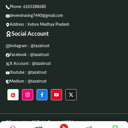
Phone:
6265288680
devendrasing7440@gmail.com
Address : Indore Madhya Pradesh
Social Account
Instagram : @tazatrust
Facebook : @tazatrust
X Account : @tazatrust
Youtube : @tazatrust
Medium : @tazatrust
©Tazatrust.in • All Rights Reserved 2026